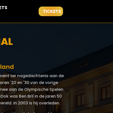
ETS
TICKETS
IAL
rland
nement ter nagedachtenis aan de
aren '20 en '30 van de vorige
j mee aan de Olympische Spelen
Ook was Ben Bril in de jaren 50
eld. In 2003 is hij overleden.