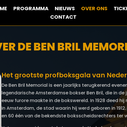
ME
PROGRAMMA
NIEUWS
OVER ONS
TICK
CONTACT
ER DE BEN BRIL MEMOR
Het grootste profboksgala van Nede
De Ben Bril Memorial is een jaarlijks terugkerend eve
legendarische Amsterdamse bokser Ben Bril, die in de j
eeuw furore maakte in de bokswereld. In 1928 deed hi
in Amsterdam, de stad waarin hij werd geboren in 1912. 
en 60 één van de bekendste boksscheidsrechters ter wer