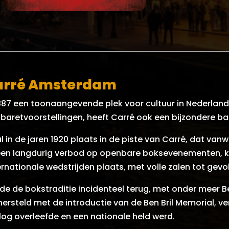
carré Amsterdam
 1887 een toonaangevende plek voor cultuur in Nederland
abaretvoorstellingen, heeft Carré ook een bijzondere b
in de jaren 1920 plaats in de piste van Carré, dat vanwe
een langdurig verbod op openbare boksevenementen, ke
rnationale wedstrijden plaats, met volle zalen tot gevo
erde de bokstraditie incidenteel terug, met onder meer B
e hersteld met de introductie van de Ben Bril Memorial,
log overleefde en een nationale held werd.