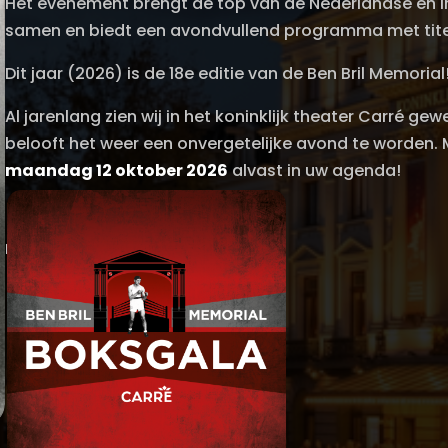
Het evenement brengt de top van de Nederlandse en i
samen en biedt een avondvullend programma met tite
Dit jaar (2026) is de 18e editie van de Ben Bril Memorial
Al jarenlang zien wij in het koninklijk theater Carré gew
belooft het weer een onvergetelijke avond te worden. M
maandag 12 oktober 2026
alvast in uw agenda!
Heeft u een vraag?
📩
info@benbrilmemorial.nl