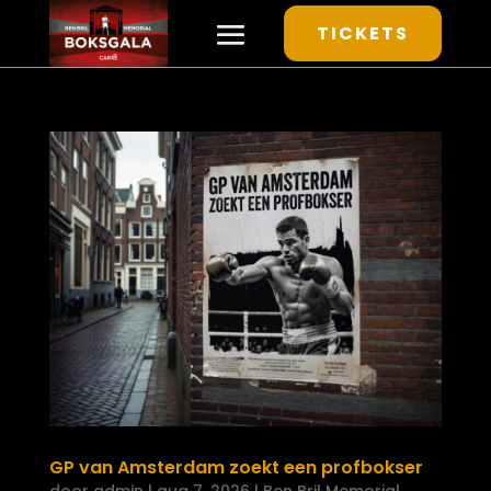
TICKETS
GP van Amsterdam zoekt een profbokser
door
admin
|
aug 7, 2026
|
Ben Bril Memorial